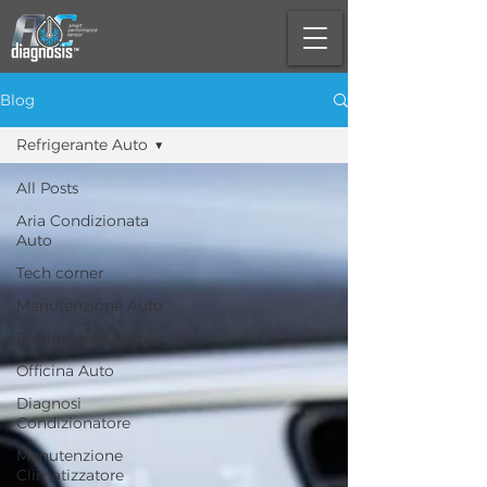
Blog
Refrigerante Auto
All Posts
Aria Condizionata
Auto
Tech corner
Manutenzione Auto
Refrigerante Auto
Officina Auto
Diagnosi
Condizionatore
Manutenzione
Climatizzatore