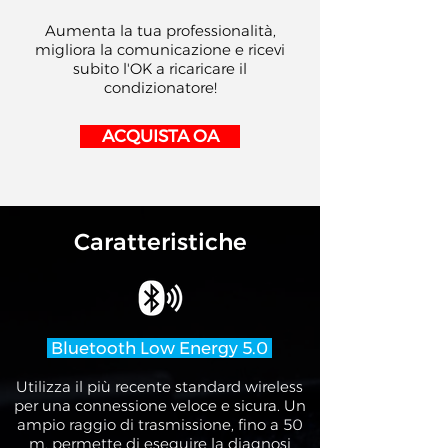
Aumenta la tua professionalità,
migliora la comunicazione e ricevi
subito l'OK a ricaricare il
condizionatore!
ACQUISTA OA
Caratteristiche
Bluetooth Low Energy 5.0
Utilizza il più recente standard wireless
per una connessione veloce e sicura. Un
ampio raggio di trasmissione, fino a 50
m, permette di eseguire la diagnosi