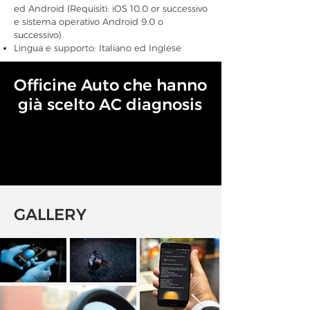
ed Android
(
Requisiti: iOS 10.0 or successivo
e sistema operativo Android 9.0 o
successivo)
Lingua e supporto: Italiano ed Inglese
Officine Auto che hanno
già scelto AC diagnosis
GALLERY