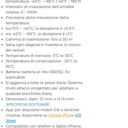
temperatura: -40°C ~ +85°C (-40°F ~ 185°F)
Intervallo di misurazione dell'umidità
relativa: 0 ~ 100%
Precisione della misurazione della
temperatura:
tra 15°C ~ +40°C, la deviazione è ±0.5°C
tra -40°C ~ +85°C, la deviazione è ±1°C
Gamma di trasmissione: fino a 50 m
Salva ogni diagnosi e mantiene lo storico
dei verbali
Temperatura di esercizio: 0°C to 50°C
Temperatura di conservazione: -20°C to
60°C
Batteria: batteria al litio CR2032, 3V,
sostituibile
Si aggancia a tutte le prese d'aria. Sistema
multi-attacco progettato per adattarsi a
qualsiasi bocchetta d'aria;
Dimensioni: diam. 31 mm x H 15 mm
SPECIFICHE SOFTWARE:
App per dispositivi mobili iOS e Android
intuitiva, disponibile su
Google Play
e
iOS
Store
Compatibile con telefoni e tablet iPhone