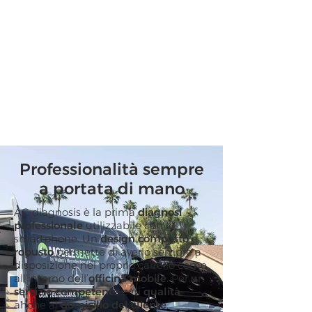
Professionalità sempre
a portata di mano
AC diagnosis è la prima
diagnosi
professionale
utilizzabile con lo
smartphone. Un
design compatto
e
robusto
permette di averlo sempre a
disposizione nel proprio carrello come
all’interno dell’
officina mobile
. Per un
servizio competente
e di
qualità
anche al
domicilio del cliente
.