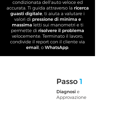
condizionata dell'auto veloce ed
accurata. Ti guida attraverso la
ricerca
guasti digitale
, ti aiuta a valutare i
valori di
pressione di minima e
massima
letti sui manometri e ti
permette di
risolvere il problema
velocemente. Terminato il lavoro,
condivide il report con il cliente via
email
, o
WhatsApp
.
Passo
1
Diagnosi
e
Approvazione