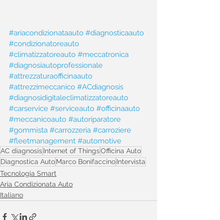
#ariacondizionataauto
#diagnosticaauto
#condizionatoreauto
#climatizzatoreauto
#meccatronica
#diagnosiautoprofessionale
#attrezzaturaofficinaauto
#attrezzimeccanico
#ACdiagnosis
#diagnosidigitaleclimatizzatoreauto
#carservice
#serviceauto
#officinaauto
#meccanicoauto
#autoriparatore
#gommista
#carrozzeria
#carroziere
#fleetmanagement
#automotive
AC diagnosis
Internet of Things
Officina Auto
Diagnostica Auto
Marco Bonifaccino
Intervista
Tecnologia Smart
Aria Condizionata Auto
Italiano