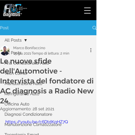
Post
All Posts
Marco Bonifaccino
All Posts
15 giu 2021
Tempo di lettura: 2 min
Le nuove sfide
Aria Condizionata Auto
dell'Automotive -
Tech corner
Intervista del fondatore di
Manutenzione Auto
AC diagnosis a Radio New
Refrigerante Auto
24
Officina Auto
Aggiornamento:
28 set 2021
Diagnosi Condizionatore
https://youtu.be/c6DtdKqHZ7Q
Manutenzione Climatizzatore
Tecnologia Smart