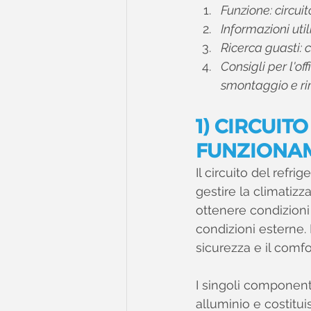
Funzione: circui
Informazioni util
Ricerca guasti: 
Consigli per l'of
smontaggio e r
1) CIRCUIT
FUNZIONA
Il circuito del refr
gestire la climatizz
ottenere condizioni
condizioni esterne. 
sicurezza e il comfo
I singoli componenti
alluminio e costitu