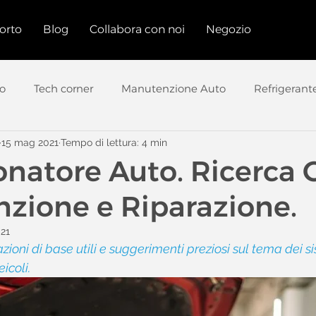
orto
Blog
Collabora con noi
Negozio
to
Tech corner
Manutenzione Auto
Refrigerant
15 mag 2021
Tempo di lettura: 4 min
ndizionatore
Manutenzione Climatizzatore
Tecnol
natore Auto. Ricerca G
zione e Riparazione.
021
zioni di base utili e suggerimenti preziosi sul tema dei si
icoli.