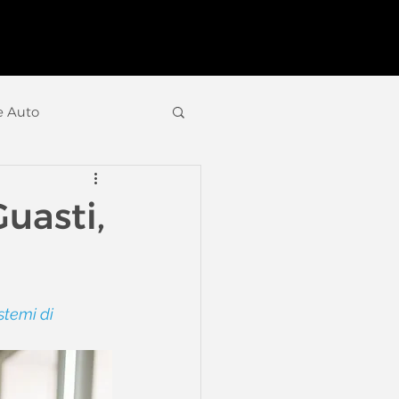
e Auto
ogia Smart
Italiano
uasti,
stemi di 