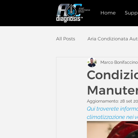
Home
Supp
All Posts
Aria Condizionata Au
Marco Bonifaccino
Officina Auto
Diagnosi Co
Condizio
Manuten
Veicoli Elettrici
Aggiornamento:
28 set 2
Qui troverete informa
climatizzazione nei ve