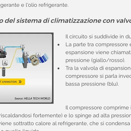
gerante e l'olio refrigerante.
del sistema di climatizzazione con valvo
Il circuito si suddivide in du
La parte tra compressore e
espansione viene chiamata
pressione (giallo/rosso).
Tra la valvola di espansione
compressore si parla invec
bassa pressione (blu).
Il compressore comprime il
riscaldandosi fortemente) e lo spinge ad alta pression
iene sottratto calore al refrigerante, che si condens