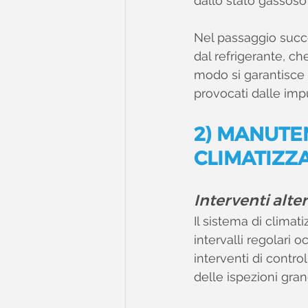
dallo stato gassoso 
Nel passaggio succes
dal refrigerante, ch
modo si garantisce 
provocati dalle impu
2) MANUTE
CLIMATIZZA
Interventi alte
Il sistema di clima
intervalli regolari o
interventi di contro
delle ispezioni gran