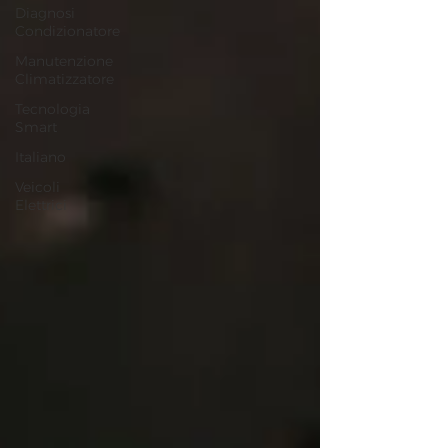
Diagnosi
Condizionatore
Manutenzione
Climatizzatore
Tecnologia
Smart
Italiano
Veicoli
Elettrici