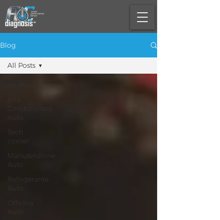
Blog
All Posts
All Posts
Aria
Condizionata
Auto
Tech
corner
Manutenzione
Auto
Refrigerante
Auto
Officina
Auto