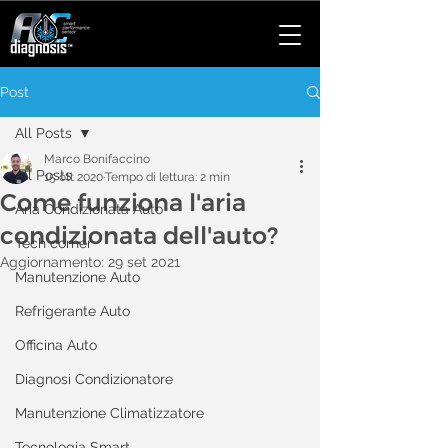
Post
All Posts
Marco Bonifaccino
All Posts
15 ott 2020
Tempo di lettura: 2 min
Come funziona l'aria
Aria Condizionata Auto
condizionata dell'auto?
Tech corner
Aggiornamento:
29 set 2021
Manutenzione Auto
Refrigerante Auto
Officina Auto
Diagnosi Condizionatore
Manutenzione Climatizzatore
Tecnologia Smart